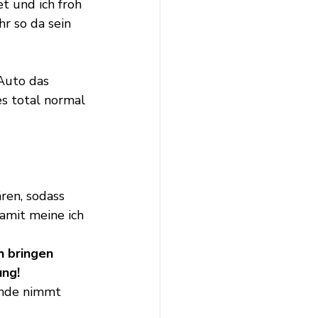
t und ich froh 
r so da sein 
uto das 
s total normal 
ren, sodass 
amit meine ich 
h bringen 
ung!
ände nimmt 