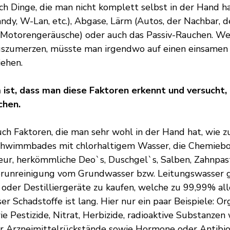
ch Dinge, die man nicht komplett selbst in der Hand ha
ndy, W-Lan, etc.), Abgase, Lärm (Autos, der Nachbar, 
e Motorengeräusche) oder auch das Passiv-Rauchen. We
uszumerzen, müsste man irgendwo auf einen einsamen
iehen.
 ist, dass man diese Faktoren erkennt und versucht,
chen.
uch Faktoren, die man sehr wohl in der Hand hat, wie z
chwimmbades mit chlorhaltigem Wasser, die Chemieb
eur, herkömmliche Deo`s, Duschgel`s, Salben, Zahnpast
erunreinigung vom Grundwasser bzw. Leitungswasser g
 oder Destilliergeräte zu kaufen, welche zu 99,99% all
eser Schadstoffe ist lang. Hier nur ein paar Beispiele: Or
 Pestizide, Nitrat, Herbizide, radioaktive Substanzen 
er Arzneimittelrückstände sowie Hormone oder Antibiot