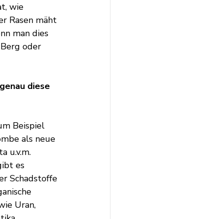
t, wie 
der Rasen mäht 
nn man dies 
 Berg oder 
 genau diese 
um Beispiel 
ombe als neue 
a u.v.m.
ibt es 
er Schadstoffe 
ganische 
wie Uran, 
ika, 