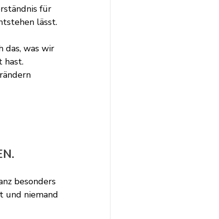
rständnis für 
tstehen lässt. 
h das, was wir 
t hast.
erändern 
EN.
anz besonders 
zt und niemand 