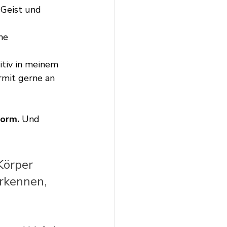
Geist und 
he 
tiv in meinem 
rmit gerne an 
norm.
 Und 
örper 
rkennen, 