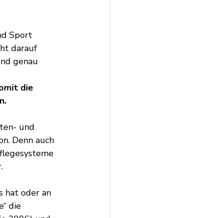
nd Sport 
ht darauf 
 Und genau 
omit die 
n.
ten- und 
on. Denn auch 
Pflegesysteme 
. 
s hat oder an 
“ die 