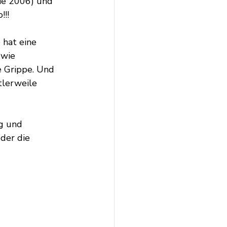
ie 2006) und 
!!!
 hat eine 
wie 
e Grippe. Und 
tlerweile 
g und 
der die 