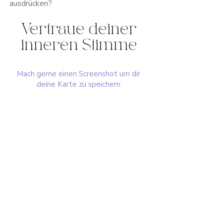
ausdrücken?
Vertraue deiner
inneren Stimme
Mach gerne einen Screenshot um dir
deine Karte zu speichern
Impressum
AGB
Datenschutz
© 2024 Manuela von Zweydorff