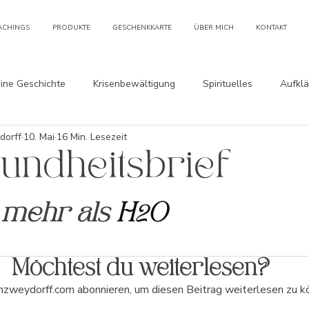
ACHINGS
PRODUKTE
GESCHENKKARTE
ÜBER MICH
KONTAKT
ine Geschichte
Krisenbewältigung
Spirituelles
Aufklä
dorff
10. Mai
16 Min. Lesezeit
sundheitsbrief
 mehr als 
H
O
2
Möchtest du weiterlesen?
zweydorff.com abonnieren, um diesen Beitrag weiterlesen zu k