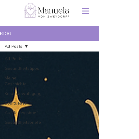
BLOG
All Posts
All Posts
Gesundheitstipps
Meine
Geschichte
Krisenbewältigung
Spirituelles
Aufklärungsbrief
Gesundheitsbriefe