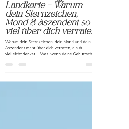
25. Juni 2025
2 Min. Lesezeit
Deine astrologische
Landkarte – Warum
dein Sternzeichen,
Mond & Aszendent so
viel über dich verraten
Warum dein Sternzeichen, dein Mond und dein
Aszendent mehr über dich verraten, als du
vielleicht denkst … Was, wenn deine Geburtschart
kein Zufall ist – sondern ein Plan deiner Seele? ☀️
Warum du strahlst, wenn du ganz bei dir bist. 🌙
Was du brauchst, um dich sicher zu fühlen. ⬆️ Und
wohin dein Weg dich führen will. All das steht
bereits in deinem astrologischen Fingerabdruck.
Du musst ihn nur lesen lernen. ✨ Bereit für einen
ersten Blick? Dann komm mit – deine Sterne wa