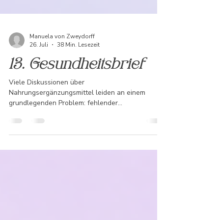
Manuela von Zweydorff
26. Juli
38 Min. Lesezeit
13. Gesundheitsbrief
Viele Diskussionen über
Nahrungsergänzungsmittel leiden an einem
grundlegenden Problem: fehlender
Differenzierung. Während ein Großteil der
angebotenen Präparate tatsächlich unwirksam
oder schlecht zusammengesetzt ist, können
ausgewählte, naturidentische Vitalstoffe eine
enorme Wirkung auf Gesundheit und
Leistungsfähigkeit entfalten. Entscheidend ist
daher nicht, ob man ergänzt, sondern was und in
welcher Form.