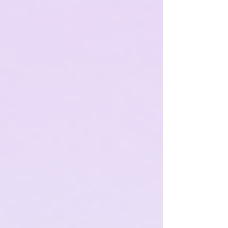
grundlegenden Problem: fehlender
Differenzierung. Während ein Großteil der
angebotenen Präparate tatsächlich unwirksam
oder schlecht zusammengesetzt ist, können
ausgewählte, naturidentische Vitalstoffe eine
enorme Wirkung auf Gesundheit und
Leistungsfähigkeit entfalten. Entscheidend ist
daher nicht, ob man ergänzt, sondern was und in
welcher Form.